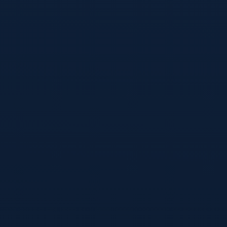
MK体育平台