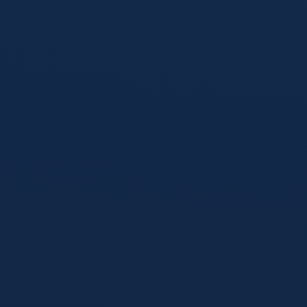
狂欢的足球盛宴
更新：
2026-06-10 07:09:11
2026世界杯积分规则哪里看？从右下角小积分条到AI面
板，球迷的信息中枢这样搭
更新：
2026-05-09 09:45:19
更多分类
探索
趋势分析
(1)
足球分析
(2)
体育分析
(2)
观赛指南
(2)
赛事分析
(1)
国际足球
(1)
体育赛事
(4)
体育
专题
(1)
浏览提示
内容按分类聚合，便于快速定位主题相关文章。
可通过底部分页继续浏览更多条目。
2
2026世界杯直播网
聚合赛程、球队与直播入口，快速直达观赛。